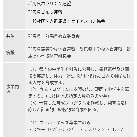
群馬県ボウリング連盟
群馬県ゴルフ連盟
一般社団法人群馬県トライアスロン協会
共催
群馬県 群馬県教育委員会
群馬県高等学校体育連盟 群馬県中学校体育連盟 群
後援
馬県小学校体育研究会
（1）県内の中学生を対象に公募し、書類選考及び面
接を実施し、体力・運動能力に優れた世界で羽ばたけ
る人材を育成する。
事業内
（2）育成プログラムに支障のない範囲で中学生を募
容
集する。 (競技団体の指定人数のみの公募）
（3）一貫した育成プログラムを作成し、発育段階に
応じた計画的、継続的な育成を図る。
（1）スーパーキッズ卒業生のみ
・スキー（ｱﾙﾍﾟﾝ･ｼﾞｬﾝﾌﾟ）・レスリング ・ゴルフ