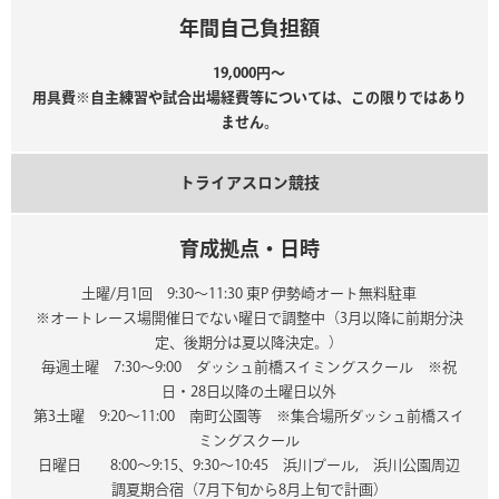
年間自己負担額
19,000円～
用具費※自主練習や試合出場経費等については、この限りではあり
ません。
トライアスロン競技
育成拠点・日時
土曜/月1回 9:30～11:30 東P 伊勢崎オート無料駐車
※オートレース場開催日でない曜日で調整中（3月以降に前期分決
定、後期分は夏以降決定。）
毎週土曜 7:30～9:00 ダッシュ前橋スイミングスクール ※祝
日・28日以降の土曜日以外
第3土曜 9:20～11:00 南町公園等 ※集合場所ダッシュ前橋スイ
ミングスクール
日曜日 8:00～9:15、9:30～10:45 浜川プール, 浜川公園周辺
調夏期合宿（7月下旬から8月上旬で計画）