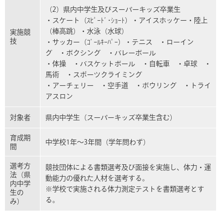
（2）県内中学生及びスーパーキッズ卒業生
・スケート（ｽﾋﾟｰﾄﾞ･ｼｮｰﾄ）・アイスホッケー・陸上
（棒高跳）・水泳（水球）
実施競
技
・サッカー（ｺﾞｰﾙｷｰﾊﾟｰ）・テニス ・ローイン
グ ・ボクシング ・バレーボール
・体操 ・バスケットボール ・自転車 ・卓球 ・
馬術 ・スポーツクライミング
・アーチェリー ・空手道 ・ボウリング ・トライ
アスロン
対象者
県内中学生（スーパーキッズ卒業生含む）
育成期
中学校1年～3年間（学年問わず）
間
選考方
競技団体による書類選考及び面接を実施し、体力・運
法（県
動能力の優れた人材を選考する。
内中学
※学校で実施される体力測定テストを書類選考とす
生の
る。
み）