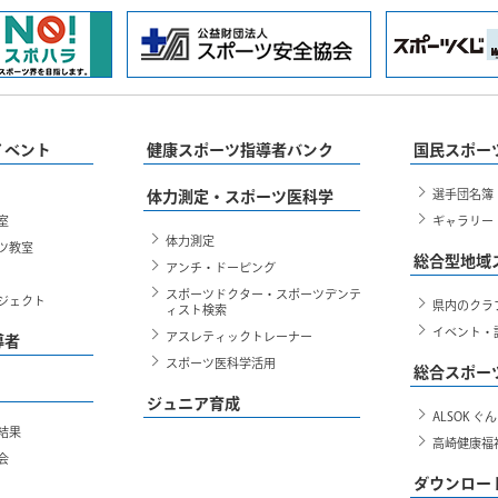
イベント
健康スポーツ指導者バンク
国民スポー
選手団名簿
体力測定・スポーツ医科学
室
ギャラリー
体力測定
ツ教室
総合型地域
アンチ・ドーピング
スポーツドクター・スポーツデンテ
ジェクト
県内のクラ
ィスト検索
イベント・
アスレティックトレーナー
導者
スポーツ医科学活用
総合スポー
ジュニア育成
ALSOK 
結果
高崎健康福
会
ダウンロー