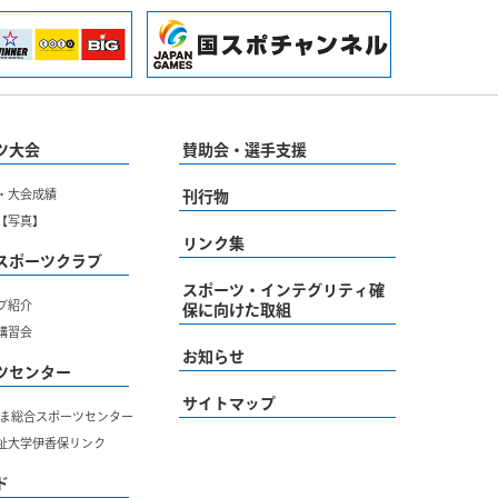
ツ大会
賛助会・選手支援
・大会成績
刊行物
【写真】
リンク集
スポーツクラブ
スポーツ・インテグリティ確
ブ紹介
保に向けた取組
講習会
お知らせ
ツセンター
サイトマップ
ぐんま総合スポーツセンター
祉大学伊香保リンク
ド