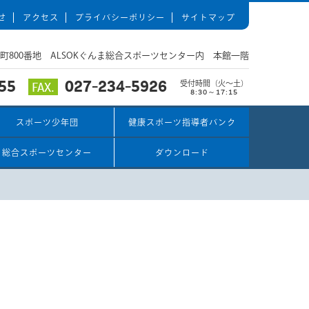
せ
アクセス
プライバシーポリシー
サイトマップ
関根町800番地 ALSOKぐんま総合スポーツセンター内 本館一階
55
027-234-5926
FAX.
受付時間（火～土）
8:30～17:15
スポーツ少年団
健康スポーツ指導者バンク
総合スポーツセンター
ダウンロード